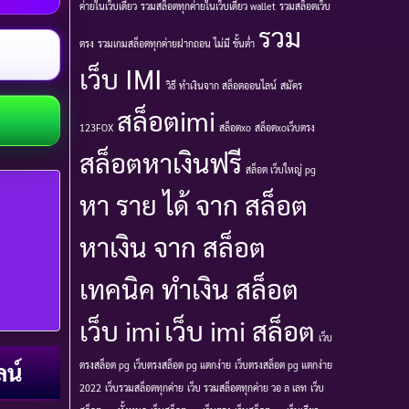
ค่ายในเว็บเดียว
รวมสล็อตทุกค่ายในเว็บเดียว wallet
รวมสล็อตเว็บ
รวม
ตรง
รวมเกมสล็อตทุกค่ายฝากถอน ไม่มี ขั้นต่ำ
เว็บ IMI
วิธี ทำเงินจาก สล็อตออนไลน์
สมัคร
สล็อตimi
123FOX
สล็อตxo
สล็อตxoเว็บตรง
สล็อตหาเงินฟรี
สล็อต เว็บใหญ่ pg
หา ราย ได้ จาก สล็อต
หาเงิน จาก สล็อต
เทคนิค ทำเงิน สล็อต
เว็บ imi
เว็บ imi สล็อต
เว็บ
ลน์
ตรงสล็อต pg
เว็บตรงสล็อต pg แตกง่าย
เว็บตรงสล็อต pg แตกง่าย
2022
เว็บรวมสล็อตทุกค่าย
เว็บ รวมสล็อตทุกค่าย วอ ล เลท
เว็บ