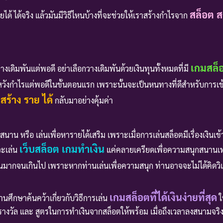
สล็อต ส
ด้จริง แล้วมันมีวิธีไหนบ้างที่จะช่วยให้เราสร้างกำไรจาก
เกมสล็
วางเดิมพันแต่พอดี อย่าเลือกวางเดิมพันด้วยเงินทุนทั้งหมดที่มี
หวังกำไรแต่พอดีในขั้นตอนแรก เพราะนั้นจะเป็นหนทางที่ดีสำหรับการเข้
สร้าง ราย ได้
กลับมาอย่างคุ้มค่า
กสนาน หรือ เล่นเพื่อหารายได้เสริม เพราะเมื่อการเล่นสล็อตมีเรื่องเงินเข
เว็บสล็อต เกมทำเงิน
จจะเล่น
แค่คลายเครียดเพื่อความสนุกสนานเท่
นมากจนเกินไป เพราะหากท่านเล่นเพื่อความสนุก ท่านอาจจะไม่ได้คิดวิ
เกมสล็อตที่ได้เงินง่ายที่สุด
นศึกษาค้นคว้าเกี่ยวกับวิธีการเล่น
ใ
งินรางวัล และ สูตรในการทำเงินจากสล็อตให้พร้อม เมื่อถึงเวลาลงสนามจริงค