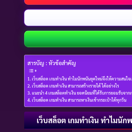
สารบัญ : หัวข้อสำคัญ
เว็บสล็อต เกมทำเงิน ทำไมนักพนันยุคใหม่จึงให้ความสนใ
เว็บสล็อต เกมทำเงิน สามารถสร้างรายได้ ได้อย่างไร
แนะนำ 4 เกมสล็อตทำเงิน ยอดนิยมที่ได้รับการยอมรับจากเ
เว็บสล็อต เกมทำเงิน สามารถหาเงินเข้ากระเป๋าได้ทุกวัน
เว็บสล็อต เกมทำเงิน ทำไมนัก