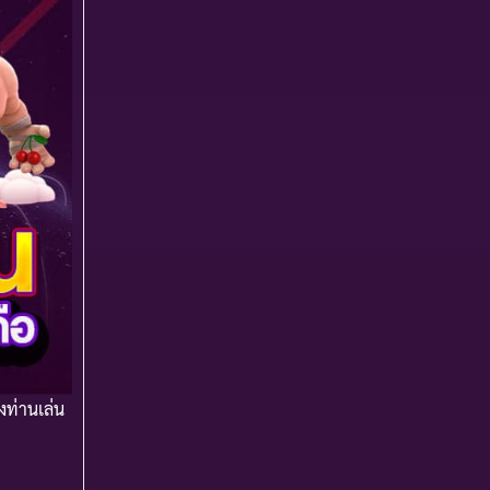
งท่านเล่น