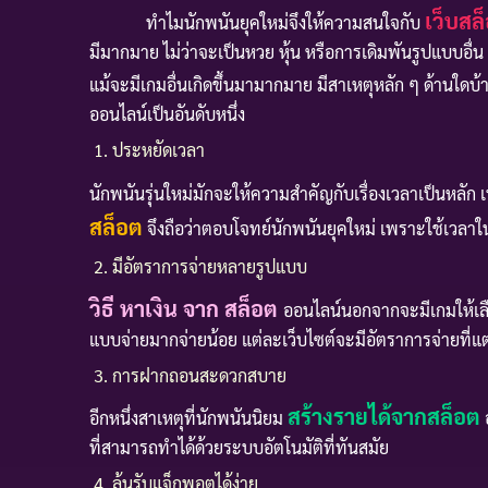
เว็บสล
ทำไมนักพนันยุคใหม่จึงให้ความสนใจกับ
มีมากมาย ไม่ว่าจะเป็นหวย หุ้น หรือการเดิมพันรูปแบบอื่น
แม้จะมีเกมอื่นเกิดขึ้นมามากมาย มีสาเหตุหลัก ๆ ด้านใดบ
ออนไลน์เป็นอันดับหนึ่ง
ประหยัดเวลา
นักพนันรุ่นใหม่มักจะให้ความสำคัญกับเรื่องเวลาเป็นหลัก
สล็อต
จึงถือว่าตอบโจทย์นักพนันยุคใหม่ เพราะใช้เวลาใ
มีอัตราการจ่ายหลายรูปแบบ
วิธี หาเงิน จาก สล็อต
ออนไลน์นอกจากจะมีเกมให้เล
แบบจ่ายมากจ่ายน้อย แต่ละเว็บไซต์จะมีอัตราการจ่ายที่แ
การฝากถอนสะดวกสบาย
สร้างรายได้จากสล็อต
อีกหนึ่งสาเหตุที่นักพนันนิยม
ที่สามารถทำได้ด้วยระบบอัตโนมัติที่ทันสมัย
ลุ้นรับแจ็กพอตได้ง่าย