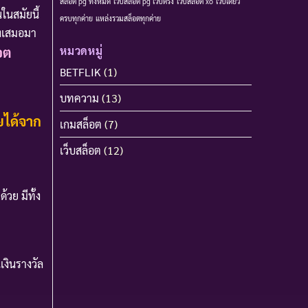
สล็อต pg ทั้งหมด
เว็บสล็อต pg เว็บตรง
เว็บสล็อต xo
เว็บเดียว
ในสมัยนี้
ครบทุกค่าย
แหล่งรวมสล็อตทุกค่าย
่งเสมอมา
หมวดหมู่
็อต
BETFLIK
(1)
บทความ
(13)
ยได้จาก
เกมสล็อต
(7)
เว็บสล็อต
(12)
้วย มีทั้ง
งินรางวัล