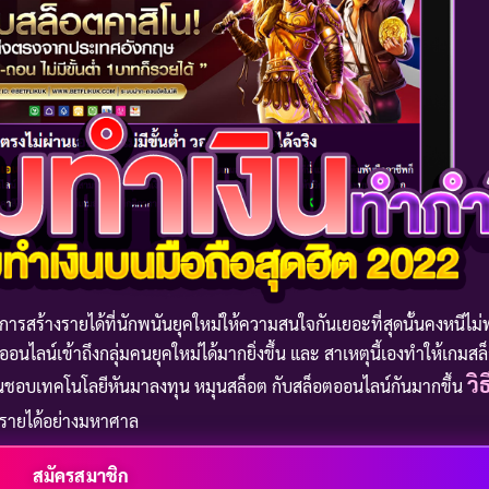
ารสร้างรายได้ที่นักพนันยุคใหม่ให้ความสนใจกันเยอะที่สุดนั้นคงหนีไม่
นไลน์เข้าถึงกลุ่มคนยุคใหม่ได้มากยิ่งขึ้น และ สาเหตุนี้เองทำให้เกมสล
วิ
่ชื่นชอบเทคโนโลยีหันมาลงทุน หมุนสล็อต กับสล็อตออนไลน์กันมากขึ้น
งรายได้อย่างมหาศาล
สมัครสมาชิก