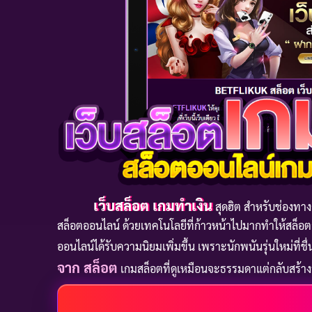
เว็บสล็อต เกมทำเงิน
สุดฮิต สำหรับช่องทางก
สล็อตออนไลน์ ด้วยเทคโนโลยีที่ก้าวหน้าไปมากทำให้สล็อตออ
ออนไลน์ได้รับความนิยมเพิ่มขึ้น เพราะนักพนันรุ่นใหม่ที
จาก สล็อต
เกมสล็อตที่ดูเหมือนจะธรรมดาแต่กลับสร้า