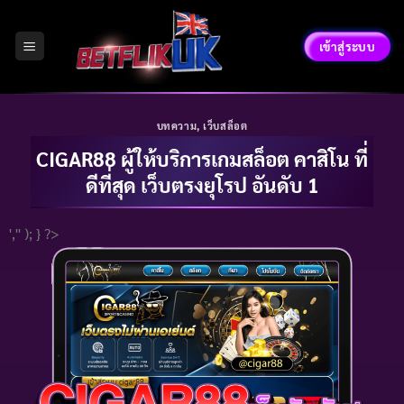
Skip
to
เข้าสู่ระบบ
content
บทความ
,
เว็บสล็อต
CIGAR88 ผู้ให้บริการเกมสล็อต คาสิโน ที่
ดีที่สุด เว็บตรงยุโรป อันดับ 1
','
' ); } ?>