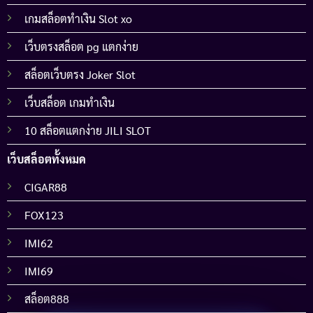
เกมสล็อตทำเงิน Slot xo
เว็บตรงสล็อต pg แตกง่าย
สล็อตเว็บตรง Joker Slot
เว็บสล็อต เกมทำเงิน
10 สล็อตแตกง่าย JILI SLOT
เว็บสล็อตทั้งหมด
CIGAR88
FOX123
IMI62
IMI69
สล็อต888