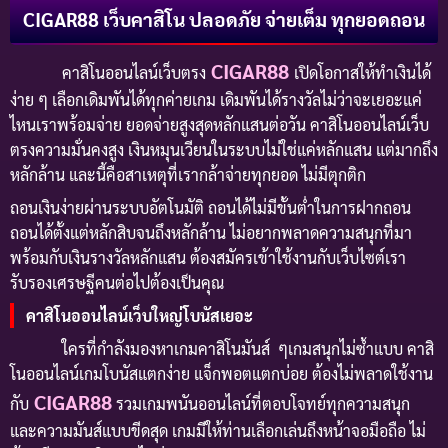
CIGAR88 เว็บคาสิโน ปลอดภัย จ่ายเต็ม ทุกยอดถอน
CIGAR88
คาสิโนออนไลน์เว็บตรง
เปิดโอกาสให้ทำเงินได้
ง่าย ๆ เลือกเดิมพันได้ทุกค่ายเกม เดิมพันได้รางวัลไม่ว่าจะเยอะแค่
ไหนเราพร้อมจ่าย ยอดจ่ายสูงสุดหลักแสนต่อวัน คาสิโนออนไลน์เว็บ
ตรงความมั่นคงสูง เงินหมุนเวียนในระบบไม่ใช่แค่หลักแสน แต่มากถึง
หลักล้าน และนี้คือสาเหตุที่เรากล้าจ่ายทุกยอด ไม่มีตุกติก
ถอนเงินง่ายผ่านระบบอัตโนมัติ ถอนได้ไม่มีขั้นต่ำในการฝากถอน
ถอนได้ตั้งแต่หลักสิบจนถึงหลักล้าน ไม่อยากพลาดความสนุกที่มา
พร้อมกับเงินรางวัลหลักแสน ต้องสมัครเข้าใช้งานกับเว็บไซต์เรา
รับรองเศรษฐีคนต่อไปต้องเป็นคุณ
คาสิโนออนไลน์เว็บใหญ่โบนัสเยอะ
ใครที่กำลังมองหาเกมคาสิโนมันส์ ๆเกมสนุกไม่ซ้ำแบบ คาสิ
โนออนไลน์เกมโบนัสแตกง่าย แจ็กพอตแตกบ่อย ต้องไม่พลาดใช้งาน
CIGAR88
กับ
รวมเกมพนันออนไลน์ที่ตอบโจทย์ทุกความสนุก
และความมันส์แบบขีดสุด เกมมีให้ท่านเลือกเล่นถึงหน้าจอมือถือ ไม่