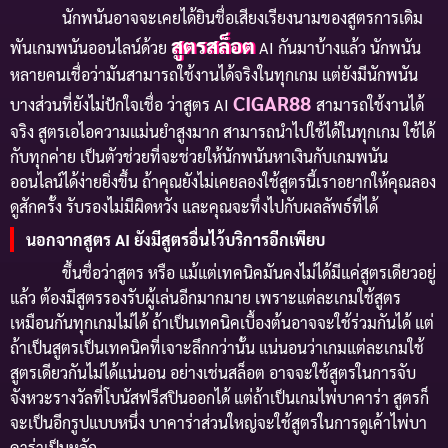
นักพนันอาจจะเคยได้ยินชื่อเสียงเรียงนามของสูตรการเดิม
สูตรสล็อต
พันเกมพนันออนไลน์ด้วย
AI กันมาบ้างแล้ว นักพนัน
หลายคนเชื่อว่ามันสามารถใช้งานได้จริงในทุกเกม แต่ยังมีนักพนัน
CIGAR88
บางส่วนที่ยังไม่ปักใจเชื่อ ว่าสูตร AI
สามารถใช้งานได้
จริง สูตรเอไอความแม่นยำสูงมาก สามารถนำไปใช้ได้ในทุกเกม ใช้ได้
กับทุกค่าย เป็นตัวช่วยที่จะช่วยให้นักพนันหาเงินกับเกมพนัน
ออนไลน์ได้ง่ายยิ่งขึ้น ถ้าคุณยังไม่เคยลองใช้สูตรนี้เราอยากให้คุณลอง
ดูสักครั้ง รับรองไม่มีผิดหวัง และคุณจะทึ่งไปกับผลลัพธ์ที่ได้
นอกจากสูตร AI ยังมีสูตรอื่นไว้บริการอีกเพียบ
ขึ้นชื่อว่าสูตร หรือ แม้แต่เทคนิคมันคงไม่ได้มีแค่สูตรเดียวอยู่
แล้ว ต้องมีสูตรรองรับผู้เล่นอีกมากมาย เพราะแต่ละเกมใช้สูตร
เหมือนกันทุกเกมไม่ได้ ถ้าเป็นเทคนิคเบื้องต้นอาจจะใช้ร่วมกันได้ แต่
ถ้าเป็นสูตรเป็นเทคนิคที่เจาะลึกกว่านั้น แน่นอนว่าเกมแต่ละเกมใช้
สูตรเดียวกันไม่ได้แน่นอน อย่างเช่นสล็อต อาจจะใช้สูตรในการจับ
จังหวะรางวัลที่โบนัสฟรีสปินออกได้ แต่ถ้าเป็นเกมไพ่บาคาร่า สูตรก็
จะเป็นอีกรูปแบบหนึ่ง บาคาร่าส่วนใหญ่จะใช้สูตรในการดูเค้าไพ่บา
คาร่าเป็นหลัก