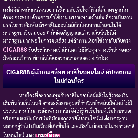
คงไม่มีนักพนันคนไหนอยากใช้งานกับเว็บไซต์ที่ไม่ได้มาตรฐานใน
ด้านของระบบ ด้านการเข้าใช้งาน เพราะทางเข้าเล่น ถือว่าเป็นด่าน
แรกในการเดิมพัน ถ้าคาสิโนออนไลน์เว็บไหนทางเข้าเล่นไม่ได้
มาตรฐาน เว็บล่มบ่อย ๆ นั้นคือสัญญาณแล้วว่าเว็บนั้นไม่ได้
มาตรฐานมากพอ ไม่ควรจะเสี่ยง แต่ถ้าท่านเลือกใช้งานกับเว็บตรง
CIGAR88
รับประกันทางเข้าลื่นไหล ไม่มีสะดุด ทางเข้าสำรองเรา
มีพร้อมบริการ เข้าเล่นได้สะดวกสบายตลอด 24 ชั่วโมง
CIGAR88 ผู้นำเกมสล็อต คาสิโนออนไลน์ อัปเดตเกม
ใหม่ก่อนใคร
หากใครที่อยากลงทุนกับคาสิโนออนไลน์แล้วไม่รู้ว่าจะเริ่ม
เดิมพันกับเว็บไหนดี อาจจะด้วยเหตุผลที่ว่าเป็นนักพนันมือใหม่ ไม่มี
ประสบการณ์ในการเดิมพันมากนัก จึงไม่รู้ว่าเว็บไหนดีเว็บไหนหลอก
หรืออาจจะเป็นนักพนันที่มักจะถูกคาสิโนออนไลน์ไม่ได้มาตรฐาน
หลอกอยู่ร่ำไป เป็นเรื่องที่เกิดขึ้นได้ และเกิดขึ้นบ่อยมากในวงการคาสิ
เกมสล็อต
โนออนไลน์ และ