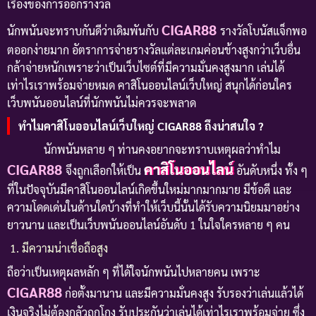
เรื่องของการออกรางวัล
CIGAR88
นักพนันจะทราบกันดีว่าเดิมพันกับ
รางวัลโบนัสแจ็กพอ
ตออกง่ายมาก อัตราการจ่ายรางวัลแต่ละเกมค่อนข้างสูงกว่าเว็บอื่น
กล้าจ่ายหนักเพราะว่าเป็นเว็บไซต์ที่มีความมั่นคงสูงมาก เล่นได้
เท่าไรเราพร้อมจ่ายหมด คาสิโนออนไลน์เว็บใหญ่ สนุกได้ก่อนใคร
เว็บพนันออนไลน์ที่นักพนันไม่ควรจะพลาด
ทำไมคาสิโนออนไลน์เว็บใหญ่ CIGAR88 ถึงน่าสนใจ ?
นักพนันหลาย ๆ ท่านคงอยากจะทราบเหตุผลว่าทำไม
CIGAR88
คาสิโนออนไลน์
จึงถูกเลือกให้เป็น
อันดับหนึ่ง ทั้ง ๆ
ที่ในปัจจุบันมีคาสิโนออนไลน์เกิดขึ้นใหม่มากมากมาย มีข้อดี และ
ความโดดเด่นในด้านใดบ้างที่ทำให้เว็บนี้นั้นได้รับความนิยมมาอย่าง
ยาวนาน และเป็นเว็บพนันออนไลน์อันดับ 1 ในใจใครหลาย ๆ คน
มีความน่าเชื่อถือสูง
ถือว่าเป็นเหตุผลหลัก ๆ ที่ได้ใจนักพนันไปหลายคน เพราะ
CIGAR88
ก่อตั้งมานาน และมีความมั่นคงสูง รับรองว่าเล่นแล้วได้
เงินจริงไม่ต้องกลัวถูกโกง รับประกันว่าเล่นได้เท่าไรเราพร้อมจ่าย ซึ่ง