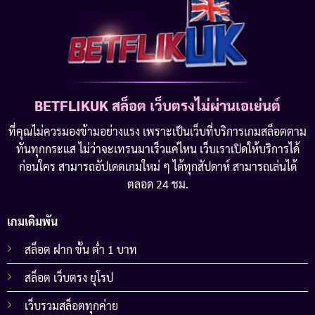
BETFLIKUK สล็อต เว็บตรงไม่ผ่านเอเย่นต์
ที่คุณไม่ควรมองข้ามอย่างแรง เพราะเป็นเว็บที่บริการเกมสล็อตตาม
ทันทุกกระแส ไม่ว่าจะเทรนมาเร็วแค่ไหน เว็บเราเปิดให้บริการได้
ก่อนใคร สามารถอัปเดตเกมใหม่ ๆ ได้ทุกสัปดาห์ สามารถเล่นได้
ตลอด 24 ชม.
เกมเดิมพัน
สล็อต ฝาก ขั้น ต่ำ 1 บาท
สล็อต เว็บตรง ยุโรป
เว็บรวมสล็อตทุกค่าย