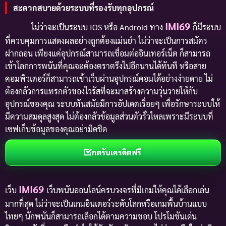
สะดวกสบายด้วยระบบที่รองรับทุกอุปกรณ์
IMI69
ไม่ว่าจะเป็นระบบ IOS หรือ Android ทาง
ก็มีระบบ
ที่ควบคุมการแสดงผลอย่างถูกต้องแม่นยำ ไม่ว่าจะเป็นการสมัคร
ฝากถอน เพียงแค่อุปกรณ์สามารถเชื่อมต่ออินเทอร์เน็ต ก็สามารถ
เข้าโลกการพนันที่คุณจะต้องตราตรึงไปอีกนานได้ทันที หรือสาย
คอมพิวเตอร์ก็สามารถเข้าเว็บผ่านอุปกรณ์คอมได้อย่างง่ายดาย ไม่
ต้องกลัวการแทรกตัวของไวรัสที่จะมาสร้างความวุ่นวายให้กับ
อุปกรณ์ของคุณ ระบบทันสมัยมีการอัปเดตเรื่อยๆ เพื่อรักษาระบบให้
มีความสมดุลสูงสุด ไม่ต้องกลัวข้อมูลส่วนตัวรั่วไหลเพราะมีระบบที่
เซฟเก็บข้อมูลของคุณอย่ามิดชิด
กดรับเครดิตฟรี
IMI69
เว็บ
เว็บพนันออนไลน์ครบวงจรที่มีเกมให้คุณได้เลือกเล่น
มากที่สุด ไม่ว่าจะเป็นเกมอินเตอร์ระดับโลกหรือเกมพื้นบ้านแบบ
ไทยๆ นักพนันก็สามารถเลือกได้ตามความชอบ โปรโมชันเด่น