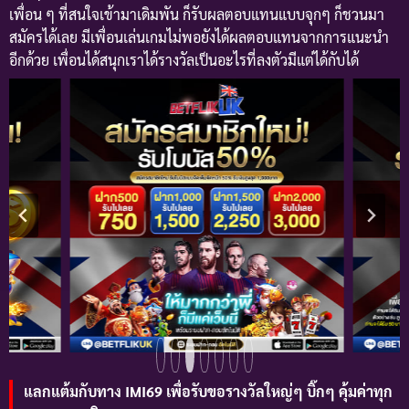
เพื่อน ๆ ที่สนใจเข้ามาเดิมพัน ก็รับผลตอบแทนแบบจุกๆ ก็ชวนมา
สมัครได้เลย มีเพื่อนเล่นเกมไม่พอยังได้ผลตอบแทนจากการแนะนำ
อีกด้วย เพื่อนได้สนุกเราได้รางวัลเป็นอะไรที่ลงตัวมีแต่ได้กับได้
แลกแต้มกับทาง IMI69 เพื่อรับขอรางวัลใหญ่ๆ บิ๊กๆ คุ้มค่าทุก