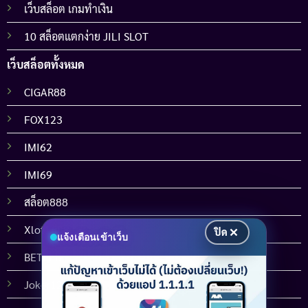
เว็บสล็อต เกมทำเงิน
10 สล็อตแตกง่าย JILI SLOT
เว็บสล็อตทั้งหมด
CIGAR88
FOX123
IMI62
IMI69
สล็อต888
Xlot1688
ปิด
แจ้งเตือนเข้าเว็บ
BETFLIX
Joker123