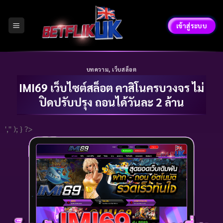
Skip
to
เข้าสู่ระบบ
content
บทความ
,
เว็บสล็อต
IMI69 เว็บไซต์สล็อต คาสิโนครบวงจร ไม่
ปิดปรับปรุง ถอนได้วันละ 2 ล้าน
','
' ); } ?>