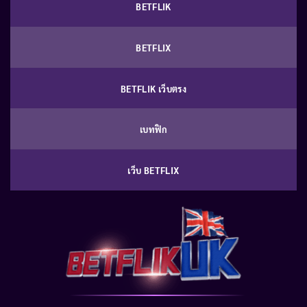
BETFLIK
BETFLIX
BETFLIK เว็บตรง
เบทฟิก
เว็บ BETFLIX