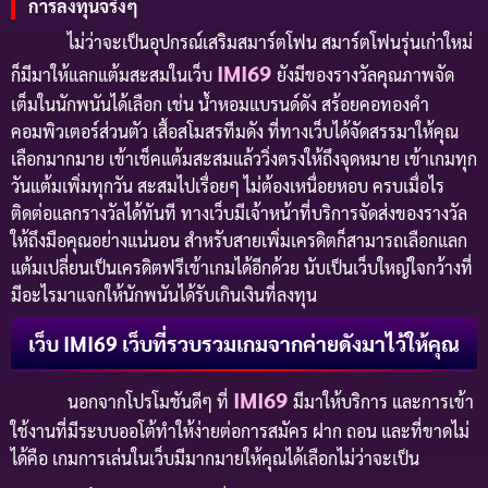
การลงทุนจริงๆ
ไม่ว่าจะเป็นอุปกรณ์เสริมสมาร์ตโฟน สมาร์ตโฟนรุ่นเก่าใหม่
IMI69
ก็มีมาให้แลกแต้มสะสมในเว็บ
ยังมีของรางวัลคุณภาพจัด
เต็มในนักพนันได้เลือก เช่น น้ำหอมแบรนด์ดัง สร้อยคอทองคำ
คอมพิวเตอร์ส่วนตัว เสื้อสโมสรทีมดัง ที่ทางเว็บได้จัดสรรมาให้คุณ
เลือกมากมาย เข้าเช็คแต้มสะสมแล้ววิ่งตรงให้ถึงจุดหมาย เข้าเกมทุก
วันแต้มเพิ่มทุกวัน สะสมไปเรื่อยๆ ไม่ต้องเหนื่อยหอบ ครบเมื่อไร
ติดต่อแลกรางวัลได้ทันที ทางเว็บมีเจ้าหน้าที่บริการจัดส่งของรางวัล
ให้ถึงมือคุณอย่างแน่นอน สำหรับสายเพิ่มเครดิตก็สามารถเลือกแลก
แต้มเปลี่ยนเป็นเครดิตฟรีเข้าเกมได้อีกด้วย นับเป็นเว็บใหญ่ใจกว้างที่
มีอะไรมาแจกให้นักพนันได้รับเกินเงินที่ลงทุน
เว็บ IMI69 เว็บที่รวบรวมเกมจากค่ายดังมาไว้ให้คุณ
IMI69
นอกจากโปรโมชันดีๆ ที่
มีมาให้บริการ และการเข้า
ใช้งานที่มีระบบออโต้ทำให้ง่ายต่อการสมัคร ฝาก ถอน และที่ขาดไม่
ได้คือ เกมการเล่นในเว็บมีมากมายให้คุณได้เลือกไม่ว่าจะเป็น