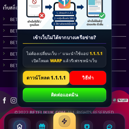
เว็บสล็อตทั้งหมด
BETFLIK68
BETFLIK24
เข้าเว็บไม่ได้จากบางเครือข่าย?
BETFLIX789
BETFLIXJOKER
ไม่ต้องเปลี่ยนเว็บ ✅ แนะนำใช้แอป
1.1.1.1
เปิดโหมด
WARP
แล้วรีเฟรชหน้าเว็บ
BETFLIXVEGUS
ดาวน์โหลด 1.1.1.1
วิธีทำ
ติดต่อแอดมิน
©2022
BETFLIKUK.COM
. ALL RIGHTS RESERVED.