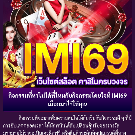
กิจกรรมที่หาไม่ได้ที่ไหนกับกิจกรรมโดยใจที่ IMI69
เลือกมาไว้ให้คุณ
กิจกรรมที่จะมาเพิ่มความสนใจให้กับเว็บกับกิจกรรมดี ๆ ที่มี
การอัปเดตตลอดเวลา ให้นักพนันได้สับเปลี่ยนลุ้นรับของรางวัล
มากมายไม่ว่าจะเป็นเครดิตฟรี หรือสินค้าระดับท็อปแบรนด์ที่ทาง