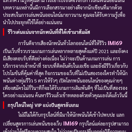
แทรกความรู้ที่คุณสามารถเอาไปใช้ได้จริงกับการเล่นพนันออนไลน์
บทความเหล่านั้นมีการเลือกสรรมาอย่างดีจากนักเขียนที่มากด้วย
ประสบในการเล่นพนันออนไลน์มายาวนาน คุณจะได้รับความรู้เพื่อ
นำไปประยุกต์ใช้ได้อย่างแน่นอน
รีวิวเด่นแน่นจากนักพนันที่ที่ได้เข้ามาสัมผัส
IMI69
การันตีจากเสียงนักพนันทั่วโลกออนไลน์ที่ให้รีวิว
เป็นเว็บที่รวบรวมเกมการเล่นหลากหลายสุดตั้งแต่ปี 2021 และยังคง
มีเสียงตอบรับที่ดีอย่างต่อเนื่อง ไม่ว่าจะเป็นด้านเกมการเล่น การ
บริการจากเจ้าหน้าที่ ระบบที่ติดอันดับในเอเชีย และยังมีรีวิวเกี่ยวกับ
โปรโมชันที่คุ้มค่าที่สุด กิจกรรมของเว็บที่ไม่เป็นสองรองใครทำให้นัก
พนันต่างทุ่มรีวิว 5 ดาวให้รัวๆ เปิดโลกพนันออนไลน์ของคุณง่ายๆ
เพียงสมัครไม่กี่วินาทีก็จะได้รับเกมการเดิมพันดีๆ ที่ไม่เป็นที่สองรอง
ใครอย่างแน่นอน ค้นหารีวิวแล้วเข้าทดลองด้วยตัวคุณเองได้แล้ววันนี้
กรุปไลน์ใหญ่ VIP แบ่งปันสูตรลับเกม
ไม่มีไม่ได้กับกรุปไลน์ที่มีมาให้นักพนันได้เข้าไปพบปะ แลก
IMI69
เปลี่ยนสูตรการเล่นพนันของเว็บ
กรุปไลน์แต่ละกรุปสามารถ
เข้าร่วมได้ฟรีตามความสนใจ ไม่ว่าจะเป็นกรุปที่บอกต่อวิธีการหมุน