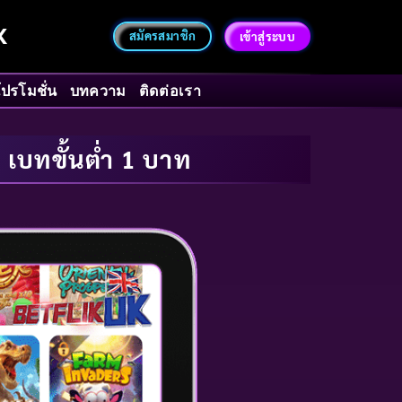
X
สมัครสมาชิก
เข้าสู่ระบบ
ปรโมชั่น
บทความ
ติดต่อเรา
 เบทขั้นต่ำ 1 บาท