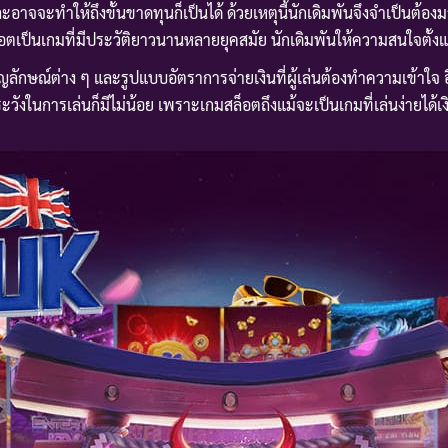
าจจะทำให้ถึงขั้นขาดทุนก็เป็นได้ ด้วยเหตุนี้นักเดิมพันจึงจำเป็นต้อง
ล็อตเป็นเกมที่มีประวัติยาวนานหลายยุคสมัย นักเดิมพันให้ความสนใจตั้งแ
สัญลักษณ์ต่าง ๆ และรูปแบบอัตราการจ่ายเงินที่ผู้เล่นต้องทำความเข้าใจ 
นการเล่นก็มีไม่น้อย เพราะเกมสล็อตถึงแม้จะเป็นเกมที่เล่นง่ายได้เงินเ