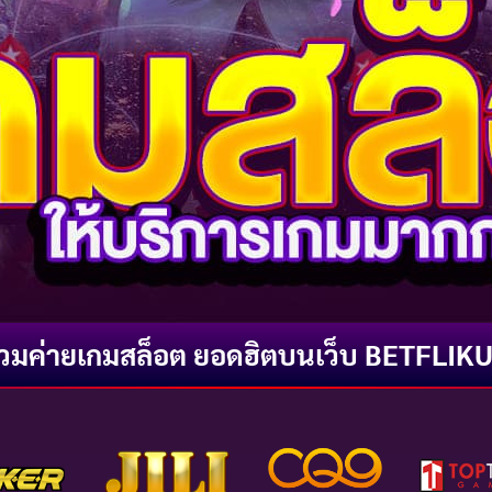
วมค่ายเกมสล็อต ยอดฮิตบนเว็บ BETFLIK