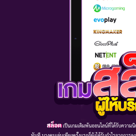
สล็อต
เป็นเกมเดิมพันออนไลน์ที่ได้รับความนิ
ทันที บางคนเล่นเพียงครั้งแรกก็ยังได้รับกำไรจากการลงทุน