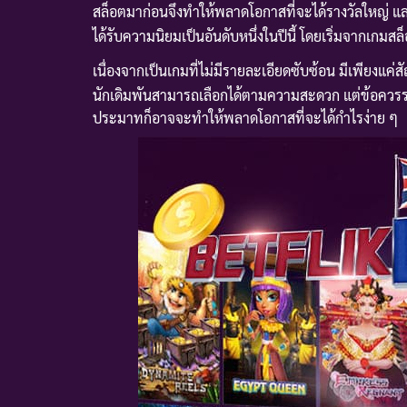
สล็อตมาก่อนจึงทำให้พลาดโอกาสที่จะได้รางวัลใหญ่ และอ
ได้รับความนิยมเป็นอันดับหนึ่งในปีนี้ โดยเริ่มจากเกมส
เนื่องจากเป็นเกมที่ไม่มีรายละเอียดซับซ้อน มีเพียงแค่
นักเดิมพันสามารถเลือกได้ตามความสะดวก แต่ข้อควรระวังใ
ประมาทก็อาจจะทำให้พลาดโอกาสที่จะได้กำไรง่าย ๆ