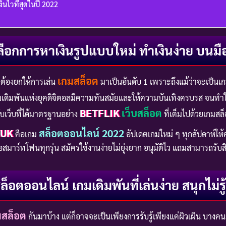
ินไวที่สุดในปี 2022
ลือกการหาเงินรูปแบบใหม่ ทำเงินง่าย บนม
เกมสล็อต
้องยกให้การเล่น
มาเป็นอันดับ 1 เพราะถึงแม้ว่าจะเป็นเก
เดิมพันแห่งยุคดิจิตอลมีความทันสมัยและให้ความบันเทิงครบรส จนทำให
BETFLIK
เว็บสล็อต
นกับเว็บที่ได้มาตรฐานอย่าง
ที่เต็มไปด้วยเกมสล
KUK
สล็อตออนไลน์ 2022
คือเกม
อัปเดตเกมใหม่ ๆ ทุกสัปดาห์ให้คุ
อสมาร์ทโฟนทุกรุ่น สมัครใช้งานง่ายไม่ยุ่งยาก อนุมัติไว แถมสามารถรับ
็อตออนไลน์ เกมเดิมพันที่เล่นง่าย สนุกไม่รู้จ
มสล็อต
กันมาบ้าง แต่ก็อาจจะเป็นเพียงการรับรู้เพียงแค่ผิวเผิน บางคนก