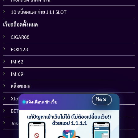
10 สล็อตแตกง่าย JILI SLOT
เว็บสล็อตทั้งหมด
CIGAR88
FOX123
IMI62
IMI69
สล็อต888
Xlot1688
ปิด
แจ้งเตือนเข้าเว็บ
BETFLIX
Joker123