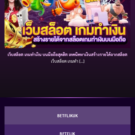
เว็บสล็อต เกมทำเงิน บนมือถือสุดฮิต เทคนิคหาเงินสร้างรายได้จากสล็อต
เว็บสล็อต เกมทำ [...]
BETFLIKUK
BETFLIK