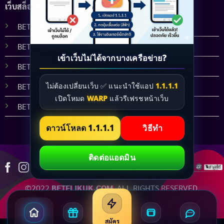
เว็บสล็อตทั้งหมด
BETFLIK68
BETFLIK24
เข้าเว็บไม่ได้จากบางเครือข่าย?
BETFLIX789
BETFLIXJOKER
ไม่ต้องเปลี่ยนเว็บ ✅ แนะนำใช้แอป
1.1.1.1
เปิดโหมด
WARP
แล้วรีเฟรชหน้าเว็บ
BETFLIXVEGUS
ดาวน์โหลด 1.1.1.1
วิธีทำ
ติดต่อแอดมิน
©2022
BETFLIKUK.COM
. ALL RIGHTS RESERVED.
สมัคร