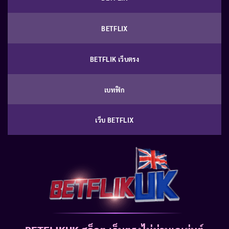
BETFLIX
BETFLIK เว็บตรง
เบทฟิก
เว็บ BETFLIX