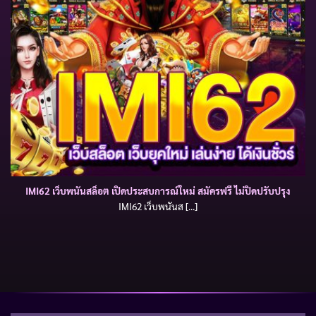
IMI62 เว็บพนันสล็อต เปิดประสบการณ์ใหม่ สมัครฟรี ไม่ปิดปรับปรุง
IMI62 เว็บพนันส [...]