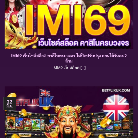
IMI69 เว็บไซต์สล็อต คาสิโนครบวงจร ไม่ปิดปรับปรุง ถอนได้วันละ 2
ล้าน
IMI69 เว็บสล็อต [...]
22
มี.ค.