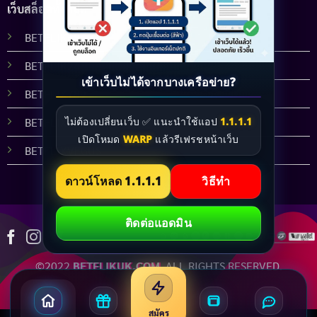
เว็บสล็อตทั้งหมด
BETFLIK68
BETFLIK24
เข้าเว็บไม่ได้จากบางเครือข่าย?
BETFLIX789
BETFLIXJOKER
ไม่ต้องเปลี่ยนเว็บ ✅ แนะนำใช้แอป
1.1.1.1
เปิดโหมด
WARP
แล้วรีเฟรชหน้าเว็บ
BETFLIXVEGUS
ดาวน์โหลด 1.1.1.1
วิธีทำ
ติดต่อแอดมิน
©2022
BETFLIKUK.COM
. ALL RIGHTS RESERVED.
สมัคร